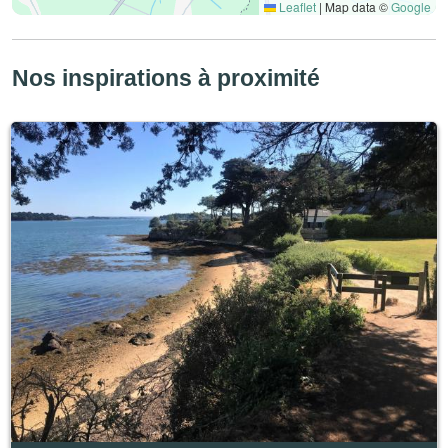
Leaflet
|
Map data ©
Google
Nos inspirations à proximité