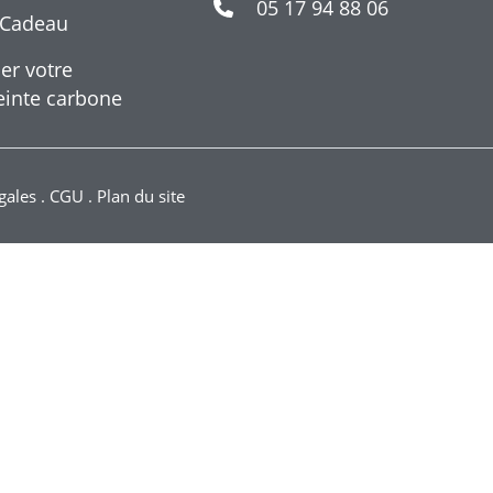
05 17 94 88 06
 Cadeau
er votre
inte carbone
gales
.
CGU
.
Plan du site