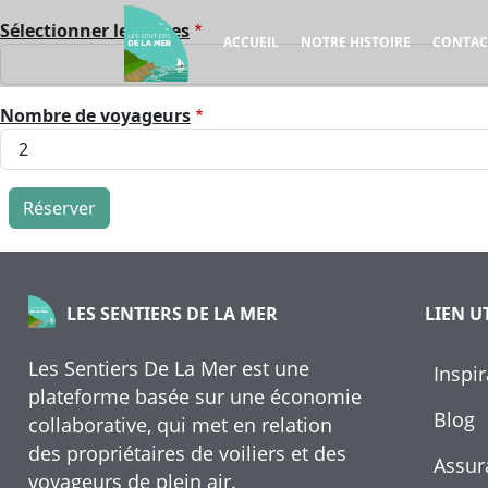
Aller au contenu principal
Sélectionner les dates
Navigation principale
ACCUEIL
NOTRE HISTOIRE
CONTAC
Nombre de voyageurs
LIEN U
LES SENTIERS DE LA MER
Les Sentiers De La Mer est une
Inspir
plateforme basée sur une économie
Blog
collaborative, qui met en relation
des propriétaires de voiliers et des
Assur
voyageurs de plein air.