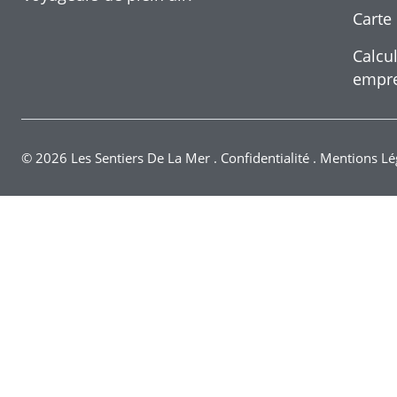
Carte
Calcul
empre
© 2026 Les Sentiers De La Mer
.
Confidentialité
.
Mentions Lé