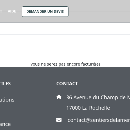
T
AIDE
DEMANDER UN DEVIS
Vous ne serez pas encore facturé(e)
TILES
CONTACT
36 Avenue du Champ de M
ations
17000 La Rochelle
contact@sentiersdelame
ance