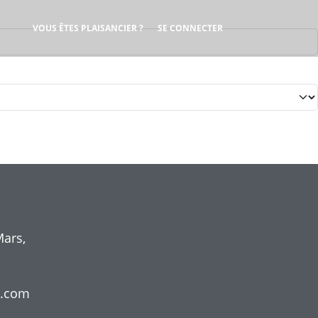
User account menu
VOUS ÊTES PLAISANCIER ?
SE CONNECTER
ars,
r.com