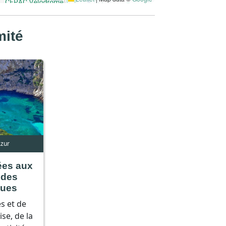
mité
Azur
es aux
 des
ques
s et de
ise, de la