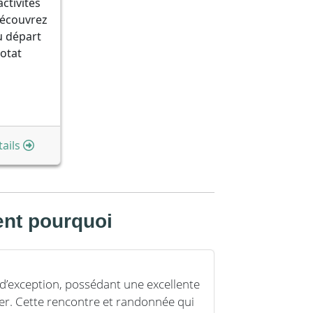
ctivités
découvrez
u départ
iotat
ails
sent pourquoi
 d’exception, possédant une excellente
Expérience f
er. Cette rencontre et randonnée qui
Sentiers D