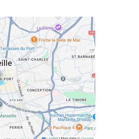
Leaflet
|
Map data ©
Google