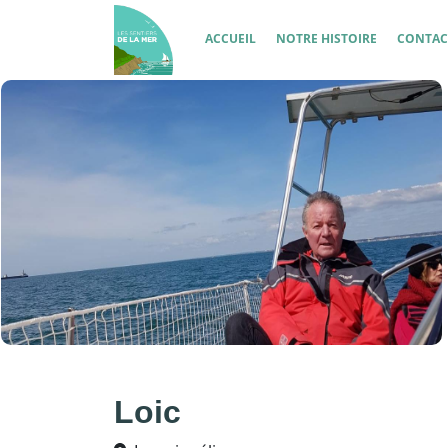
Aller au contenu principal
Navigation principale
ACCUEIL
NOTRE HISTOIRE
CONTAC
Loic