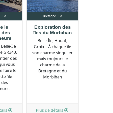
 Sud
Bretagne Sud
le le
Exploration des
s des
îles du Morbihan
neurs
Belle-Île, Houat,
Belle-Île
Groix... À chaque île
le GR340,
son charme singulier
ntier des
mais toujours le
qui vous
charme de la
 faire le
Bretagne et du
tte 'île
Morbihan
 des
eurs.
ails
Plus de détails