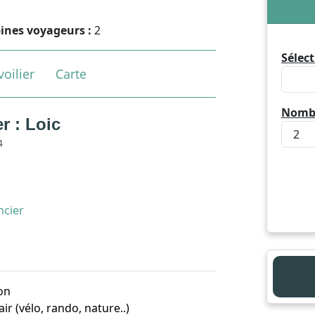
ines voyageurs :
2
Sélect
oilier
Carte
Nombr
r : Loic
4
ncier
on
air (vélo, rando, nature..)