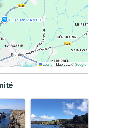
Leaflet
|
Map data ©
Google
mité