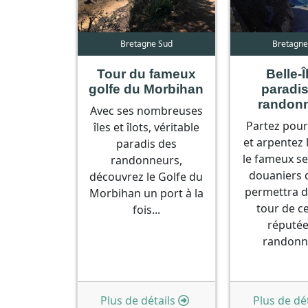
Bretagne Sud
Bretagne
Tour du fameux
Belle-Î
golfe du Morbihan
paradi
randon
Avec ses nombreuses
Partez pour 
îles et îlots, véritable
et arpentez 
paradis des
le fameux se
randonneurs,
douaniers 
découvrez le Golfe du
permettra de
Morbihan un port à la
tour de ce
fois...
réputée
randonn
Plus de détails
Plus de dét