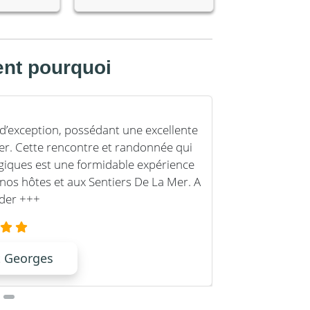
sent pourquoi
 d’exception, possédant une excellente
Expérience f
er. Cette rencontre et randonnée qui
Sentiers D
iques est une formidable expérience
bord d’un v
nos hôtes et aux Sentiers De La Mer. A
et si proc
der +++
t Georges