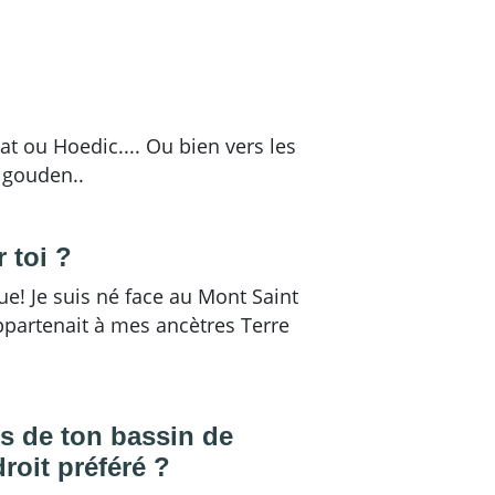
uat ou Hoedic.... Ou bien vers les
igouden..
 toi ?
que! Je suis né face au Mont Saint
partenait à mes ancètres Terre
us de ton bassin de
roit préféré ?