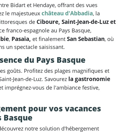
ntre Bidart et Hendaye, offrant des vues
château d'Abbadia
ez le majestueux
, la
Ciboure, Saint-Jean-de-Luz et
 pittoresques de
nce franco-espagnole au Pays Basque,
bie
Pasaia,
San Sebastian
,
et finalement
, où
ns un spectacle saisissant.
essence du Pays Basque
les goûts. Profitez des plages magnifiques et
la gastronomie
Saint-Jean-de-Luz. Savourez
t imprégnez-vous de l'ambiance festive,
gement pour vos vacances
s Basque
découvrez notre solution d'hébergement