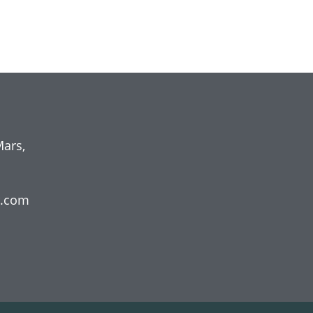
ars,
r.com