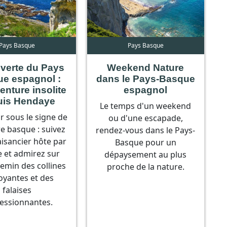
Pays Basque
Pays Basque
verte du Pays
Weekend Nature
e espagnol :
dans le Pays-Basque
enture insolite
espagnol
uis Hendaye
Le temps d'un weekend
r sous le signe de
ou d'une escapade,
re basque : suivez
rendez-vous dans le Pays-
aisancier hôte par
Basque pour un
re et admirez sur
dépaysement au plus
emin des collines
proche de la nature.
oyantes et des
falaises
essionnantes.