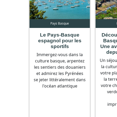
Pays Basque
Le Pays-Basque
Décou
espagnol pour les
Basqu
sportifs
Une av
dep
Immergez-vous dans la
Un séjou
culture basque, arpentez
la cultu
les sentiers des douaniers
votre pl
et admirez les Pyrénées
la ter
se jeter littéralement dans
votre ch
l'océan atlantique
verd
impr