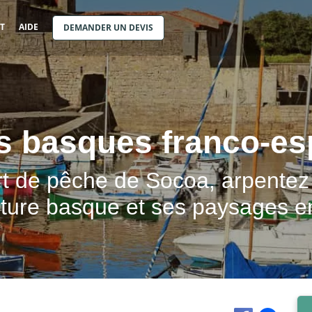
T
AIDE
DEMANDER UN DEVIS
s basques franco-es
rt de pêche de Socoa, arpentez l
ture basque et ses paysages en