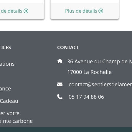
 de détails
Plus de détails
TILES
CONTACT
36 Avenue du Champ de M
ations
17000 La Rochelle
contact@sentiersdelame
ance
05 17 94 88 06
 Cadeau
er votre
inte carbone